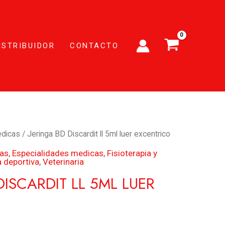
ISTRIBUIDOR
CONTACTO
edicas
/ Jeringa BD Discardit ll 5ml luer excentrico
ias
,
Especialidades medicas
,
Fisioterapia y
 deportiva
,
Veterinaria
DISCARDIT LL 5ML LUER