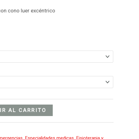
 con cono luer excéntrico
IR AL CARRITO
Emergencias
,
Especialidades medicas
,
Fisioterapia y