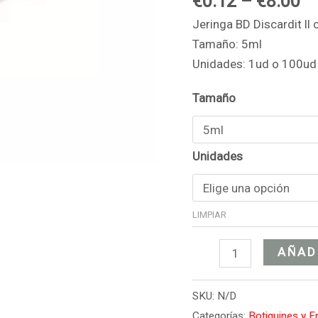
€
0.12
–
€
8.00
cantidad
Jeringa BD Discardit ll
Tamaño: 5ml
Unidades: 1ud o 100ud
Tamaño
Unidades
LIMPIAR
AÑAD
SKU:
N/D
Categorías:
Botiquines y 