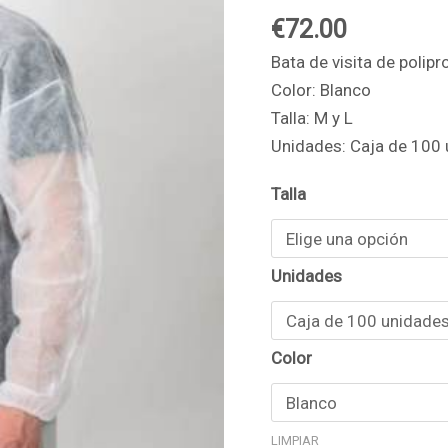
de
€
72.00
color
Bata de visita de polipr
blanco
Color: Blanco
cantidad
Talla: M y L
Unidades: Caja de 100
Talla
Unidades
Color
LIMPIAR