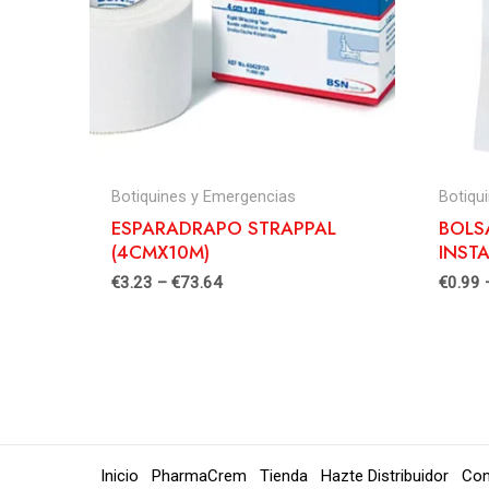
Botiquines y Emergencias
Botiqu
ESPARADRAPO STRAPPAL
BOLS
(4CMX10M)
INST
€
3.23
–
€
73.64
€
0.99
Inicio
PharmaCrem
Tienda
Hazte Distribuidor
Con