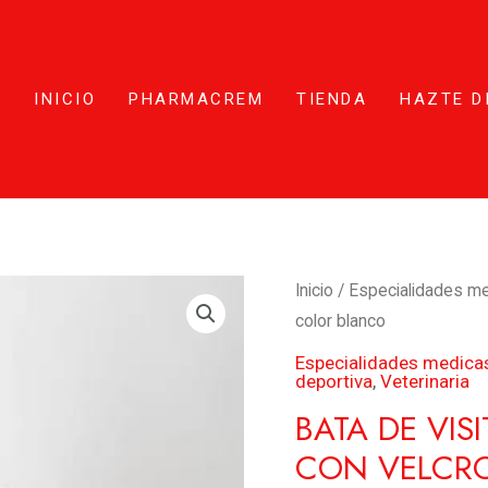
INICIO
PHARMACREM
TIENDA
HAZTE D
Bata
Inicio
/
Especialidades m
de
color blanco
visita
Especialidades medica
deportiva
,
Veterinaria
de
polipropileno
BATA DE VIS
con
CON VELCR
velcro