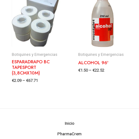
Botiquines y Emergencias
Botiquines y Emergencias
ESPARADRAPO BC
ALCOHOL 96º
TAPESPORT
€
1.50
–
€
22.52
(3,8CMX10M)
€
2.09
–
€
67.71
Inicio
PharmaCrem